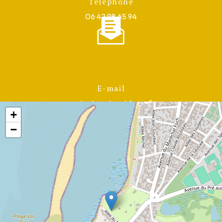
Téléphone
06 42 98 65 94
E-mail
contact@cotesetdunes.fr
+
−