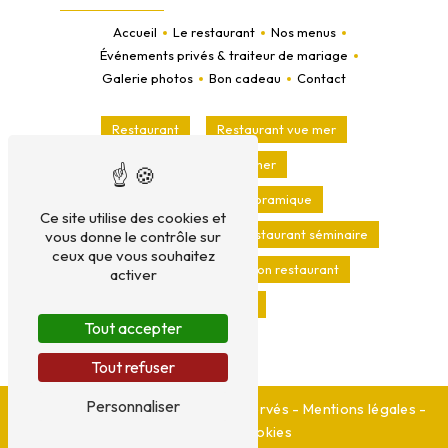
Accueil
Le restaurant
Nos menus
Événements privés & traiteur de mariage
Galerie photos
Bon cadeau
Contact
Restaurant
Restaurant vue mer
Terrasse vue mer
Restaurant vue panoramique
Ce site utilise des cookies et
Restaurant mariage
Restaurant séminaire
vous donne le contrôle sur
ceux que vous souhaitez
Traiteur
Privatisation restaurant
activer
Réception
Tout accepter
Tout refuser
Personnaliser
©
Vistalid
- 2026 - Tous droits réservés -
Mentions légales
-
Gestion des cookies