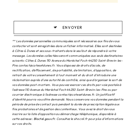
ENVOYER
** Les données personnelles communiquées sont nécessaires aux fins de vous
contacter et sont enregistrées dans un fichier informatisé. Elles sont destinées
à Côtes & Dunes et ses sous-traitants dans le seul but de répondre à votre
message. Les données collectées seront communiquées aux seuls destinataires
suivants: Côtes & Dunes 110 Avenue du Maréchal Foch 44250 Saint-Brevin-les-
Pins contact@cotesetdunes.fr. Vous disposez de droits d’accès, de
rectification, d’effacement, de portabilité, de limitation, d’opposition, de
retrait de votre consentement à tout moment et du droit d’introduire une
réclamation auprès d’une autorité de contrôle, ainsi que d’organiser le sort de
vos données post-mortem. Vous pouvez exercer ces droits par voie postale à
l'adresse 110 Avenue du Maréchal Foch 44250 Saint-Brevin-les-Pins ou par
courrier électronique à l'adresse contact@cotesetdunes.fr. Un justificatif
d'identité pourra vous être demandé. Nous conservons vos données pendant la
période de prise de contact puis pendant la durée de prescription légale aux
fins probatoires et de gestion des contentieux. Vous avez le droit de vous
inscrire sur la liste d'opposition au démarchage téléphonique, disponible à
cette adresse :
Bloctel.gouv.fr
. Consultez le site cnil.fr pour plus d’informations
sur vos droits.